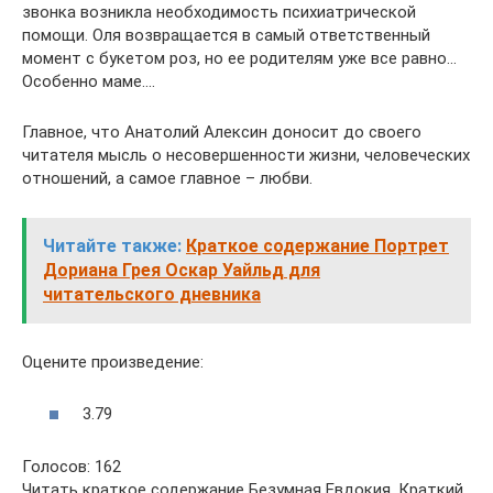
звонка возникла необходимость психиатрической
помощи. Оля возвращается в самый ответственный
момент с букетом роз, но ее родителям уже все равно…
Особенно маме….
Главное, что Анатолий Алексин доносит до своего
читателя мысль о несовершенности жизни, человеческих
отношений, а самое главное – любви.
Читайте также:
Краткое содержание Портрет
Дориана Грея Оскар Уайльд для
читательского дневника
Оцените произведение:
3.79
Голосов: 162
Читать краткое содержание Безумная Евдокия. Краткий