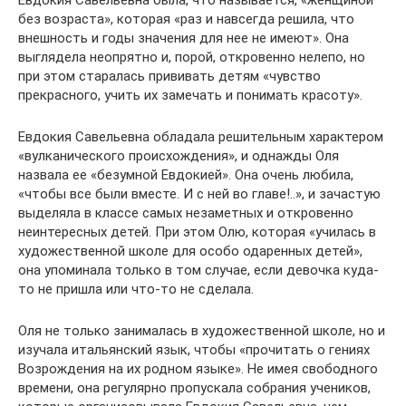
Евдокия Савельевна была, что называется, «женщиной
без возраста», которая «раз и навсегда решила, что
внешность и годы значения для нее не имеют». Она
выглядела неопрятно и, порой, откровенно нелепо, но
при этом старалась прививать детям «чувство
прекрасного, учить их замечать и понимать красоту».
Евдокия Савельевна обладала решительным характером
«вулканического происхождения», и однажды Оля
назвала ее «безумной Евдокией». Она очень любила,
«чтобы все были вместе. И с ней во главе!..», и зачастую
выделяла в классе самых незаметных и откровенно
неинтересных детей. При этом Олю, которая «училась в
художественной школе для особо одаренных детей»,
она упоминала только в том случае, если девочка куда-
то не пришла или что-то не сделала.
Оля не только занималась в художественной школе, но и
изучала итальянский язык, чтобы «прочитать о гениях
Возрождения на их родном языке». Не имея свободного
времени, она регулярно пропускала собрания учеников,