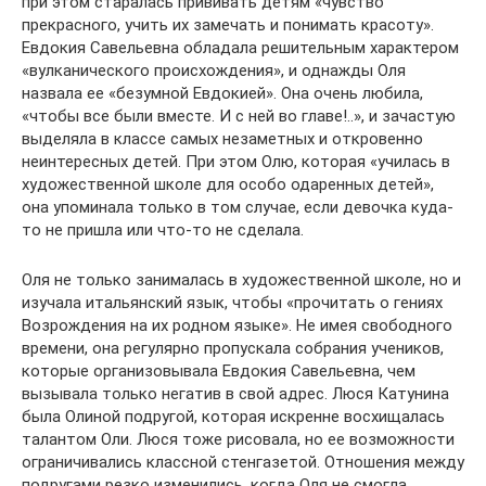
при этом старалась прививать детям «чувство
прекрасного, учить их замечать и понимать красоту».
Евдокия Савельевна обладала решительным характером
«вулканического происхождения», и однажды Оля
назвала ее «безумной Евдокией». Она очень любила,
«чтобы все были вместе. И с ней во главе!..», и зачастую
выделяла в классе самых незаметных и откровенно
неинтересных детей. При этом Олю, которая «училась в
художественной школе для особо одаренных детей»,
она упоминала только в том случае, если девочка куда-
то не пришла или что-то не сделала.
Оля не только занималась в художественной школе, но и
изучала итальянский язык, чтобы «прочитать о гениях
Возрождения на их родном языке». Не имея свободного
времени, она регулярно пропускала собрания учеников,
которые организовывала Евдокия Савельевна, чем
вызывала только негатив в свой адрес. Люся Катунина
была Олиной подругой, которая искренне восхищалась
талантом Оли. Люся тоже рисовала, но ее возможности
ограничивались классной стенгазетой. Отношения между
подругами резко изменились, когда Оля не смогла