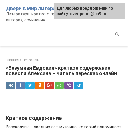
Перейти
Двери в мир литературы
Для любых предложений по
к
Литература: кратко о произведениях и
сайту: dveripermi@cp9.ru
контенту
авторах, сочинения
Поиск:
Главная
»
Пересказы
«Безумная Евдокия» краткое содержание
повести Алексина – читать пересказ онлайн
Краткое содержание
Рассказчик – средних лет мужчина, который вспоминает