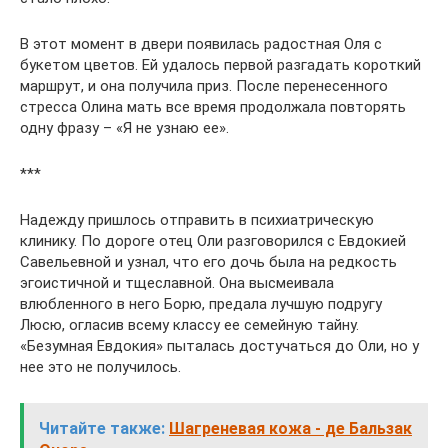
В этот момент в двери появилась радостная Оля с
букетом цветов. Ей удалось первой разгадать короткий
маршрут, и она получила приз. После перенесенного
стресса Олина мать все время продолжала повторять
одну фразу – «Я не узнаю ее».
***
Надежду пришлось отправить в психиатрическую
клинику. По дороге отец Оли разговорился с Евдокией
Савельевной и узнал, что его дочь была на редкость
эгоистичной и тщеславной. Она высмеивала
влюбленного в него Борю, предала лучшую подругу
Люсю, огласив всему классу ее семейную тайну.
«Безумная Евдокия» пыталась достучаться до Оли, но у
нее это не получилось.
Читайте также:
Шагреневая кожа - де Бальзак