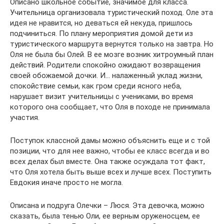
Описано школьное событие, значимое для класса.
Учительница организовала туристический поход. Оле эта
идея не нравится, но деваться ей некуда, пришлось
подчиниться. По плану мероприятия домой дети из
туристического маршрута вернутся только на завтра. Но
Оля не была бы Олей. В ее мозге возник хитроумный план
действий. Родители спокойно ожидают возвращения
своей обожаемой дочки. И… налаженный уклад жизни,
спокойствие семьи, как гром среди ясного неба,
нарушает визит учительницы с учениками, во время
которого она сообщает, что Оля в походе не принимала
участия.
Поступок классной дамы можно объяснить еще и с той
позиции, что для нее важно, чтобы ее класс всегда и во
всех делах был вместе. Она также осуждала тот факт,
что Оля хотела быть выше всех и лучше всех. Поступить
Евдокия иначе просто не могла.
Описана и подруга Олечки – Люся. Эта девочка, можно
сказать, была тенью Оли, ее верным оруженосцем, ее