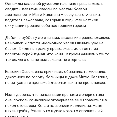
Однажды классной руководительнице пришла мысль
сводить девятые классы по местам боевой
деятельности Мити Калягина – ее лучшего ученика,
водителя самосвала, который в годы фашистской
оккупации проявил себя настоящим героем.
Дойдя в субботу до станции, школьники расположились
на ночлег, и спустя «несколько часов Оленьки уже не
было». Глядя на троицу, продолжавшую стоять за
порогом, герой думал, что «они… втроем учинили что-то
такое, чего она не выдержала, не стерпела».
Евдокия Савельевна принялась обзванивать милицию,
дежурного по городу, больницы и даже Митю Калягина,
но ситуация с пропажей девочки так и не прояснялась.
Надя уверена, что виновницей пропажи дочери стала
она, поскольку накануне уговаривала ее отправиться в
поход с классом. Когда позвонили из милиции, Надя
взяла трубку. Узнав, что нужно кого-то опознать, ей
стало плохо.