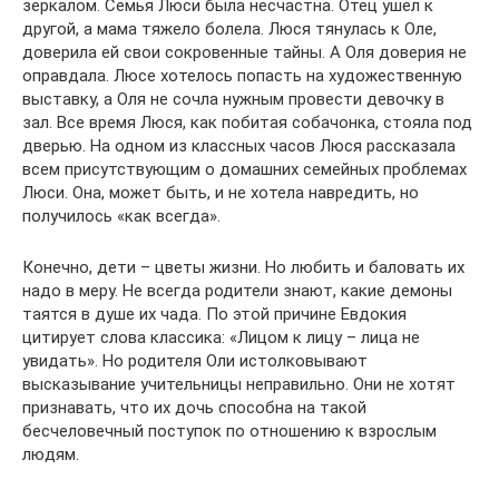
зеркалом. Семья Люси была несчастна. Отец ушел к
другой, а мама тяжело болела. Люся тянулась к Оле,
доверила ей свои сокровенные тайны. А Оля доверия не
оправдала. Люсе хотелось попасть на художественную
выставку, а Оля не сочла нужным провести девочку в
зал. Все время Люся, как побитая собачонка, стояла под
дверью. На одном из классных часов Люся рассказала
всем присутствующим о домашних семейных проблемах
Люси. Она, может быть, и не хотела навредить, но
получилось «как всегда».
Конечно, дети – цветы жизни. Но любить и баловать их
надо в меру. Не всегда родители знают, какие демоны
таятся в душе их чада. По этой причине Евдокия
цитирует слова классика: «Лицом к лицу – лица не
увидать». Но родителя Оли истолковывают
высказывание учительницы неправильно. Они не хотят
признавать, что их дочь способна на такой
бесчеловечный поступок по отношению к взрослым
людям.