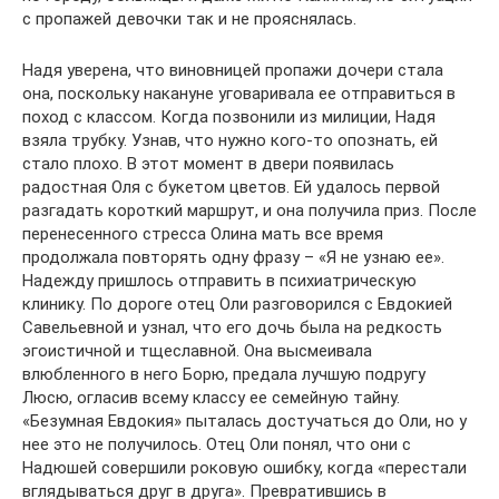
с пропажей девочки так и не прояснялась.
Надя уверена, что виновницей пропажи дочери стала
она, поскольку накануне уговаривала ее отправиться в
поход с классом. Когда позвонили из милиции, Надя
взяла трубку. Узнав, что нужно кого-то опознать, ей
стало плохо. В этот момент в двери появилась
радостная Оля с букетом цветов. Ей удалось первой
разгадать короткий маршрут, и она получила приз. После
перенесенного стресса Олина мать все время
продолжала повторять одну фразу – «Я не узнаю ее».
Надежду пришлось отправить в психиатрическую
клинику. По дороге отец Оли разговорился с Евдокией
Савельевной и узнал, что его дочь была на редкость
эгоистичной и тщеславной. Она высмеивала
влюбленного в него Борю, предала лучшую подругу
Люсю, огласив всему классу ее семейную тайну.
«Безумная Евдокия» пыталась достучаться до Оли, но у
нее это не получилось. Отец Оли понял, что они с
Надюшей совершили роковую ошибку, когда «перестали
вглядываться друг в друга». Превратившись в