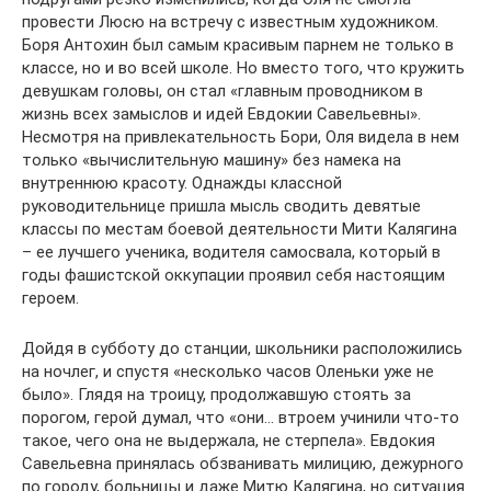
провести Люсю на встречу с известным художником.
Боря Антохин был самым красивым парнем не только в
классе, но и во всей школе. Но вместо того, что кружить
девушкам головы, он стал «главным проводником в
жизнь всех замыслов и идей Евдокии Савельевны».
Несмотря на привлекательность Бори, Оля видела в нем
только «вычислительную машину» без намека на
внутреннюю красоту. Однажды классной
руководительнице пришла мысль сводить девятые
классы по местам боевой деятельности Мити Калягина
– ее лучшего ученика, водителя самосвала, который в
годы фашистской оккупации проявил себя настоящим
героем.
Дойдя в субботу до станции, школьники расположились
на ночлег, и спустя «несколько часов Оленьки уже не
было». Глядя на троицу, продолжавшую стоять за
порогом, герой думал, что «они… втроем учинили что-то
такое, чего она не выдержала, не стерпела». Евдокия
Савельевна принялась обзванивать милицию, дежурного
по городу, больницы и даже Митю Калягина, но ситуация