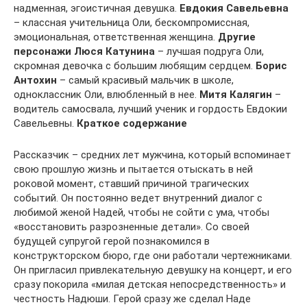
надменная, эгоистичная девушка.
Евдокия Савельевна
– классная учительница Оли, бескомпромиссная,
эмоциональная, ответственная женщина.
Другие
персонажи
Люся Катунина
– лучшая подруга Оли,
скромная девочка с большим любящим сердцем.
Борис
Антохин
– самый красивый мальчик в школе,
одноклассник Оли, влюбленный в нее.
Митя Калягин
–
водитель самосвала, лучший ученик и гордость Евдокии
Савельевны.
Краткое содержание
Рассказчик – средних лет мужчина, который вспоминает
свою прошлую жизнь и пытается отыскать в ней
роковой момент, ставший причиной трагических
событий. Он постоянно ведет внутренний диалог с
любимой женой Надей, чтобы не сойти с ума, чтобы
«восстановить разрозненные детали». Со своей
будущей супругой герой познакомился в
конструкторском бюро, где они работали чертежниками.
Он пригласил привлекательную девушку на концерт, и его
сразу покорила «милая детская непосредственность» и
честность Надюши. Герой сразу же сделал Наде