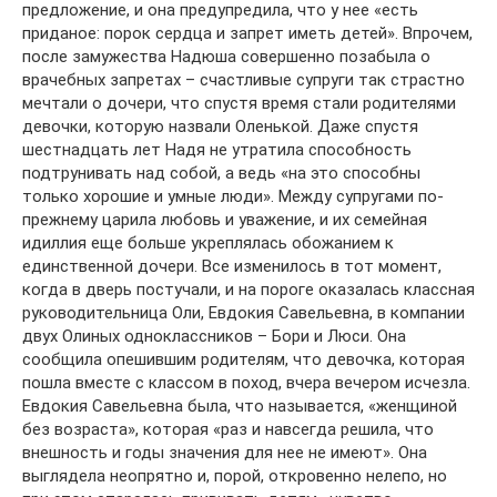
предложение, и она предупредила, что у нее «есть
приданое: порок сердца и запрет иметь детей». Впрочем,
после замужества Надюша совершенно позабыла о
врачебных запретах – счастливые супруги так страстно
мечтали о дочери, что спустя время стали родителями
девочки, которую назвали Оленькой. Даже спустя
шестнадцать лет Надя не утратила способность
подтрунивать над собой, а ведь «на это способны
только хорошие и умные люди». Между супругами по-
прежнему царила любовь и уважение, и их семейная
идиллия еще больше укреплялась обожанием к
единственной дочери. Все изменилось в тот момент,
когда в дверь постучали, и на пороге оказалась классная
руководительница Оли, Евдокия Савельевна, в компании
двух Олиных одноклассников – Бори и Люси. Она
сообщила опешившим родителям, что девочка, которая
пошла вместе с классом в поход, вчера вечером исчезла.
Евдокия Савельевна была, что называется, «женщиной
без возраста», которая «раз и навсегда решила, что
внешность и годы значения для нее не имеют». Она
выглядела неопрятно и, порой, откровенно нелепо, но