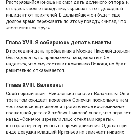
Растерявшийся юноша не смог дать должного отпора, и,
стыдясь своего поведения, скрывает этот досадный
инцидент от приятелей. В дальнейшем он будет еще
долгое время переживать по этому поводу, считая, что
«поступил как трус».
Глава XVII. Я собираюсь делать визиты
В последний день пребывания в Москве Николай должен
был «сделать, по приказанию папа, визиты». Он
надеется, что ему составит компанию Володя, но брат
решительно отказывается.
Глава XVIII. Валахины
Свой первый визит Николенька наносит Валахиным. Он с
трепетом ожидает появления Сонечки, поскольку в нем
«оставалось еще живое и трогательное воспоминание
прошедшей детской любви». Николай знает, что пару лет
назад «Сонечке изрезали лицо стеклами кареты»,
которая перевернулась во время движения. Однако при
виде девушки младший Иртеньев не замечает никаких