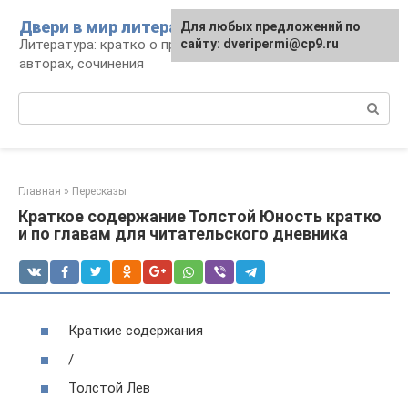
Перейти
Двери в мир литературы
Для любых предложений по
к
Литература: кратко о произведениях и
сайту: dveripermi@cp9.ru
контенту
авторах, сочинения
Поиск:
Главная
»
Пересказы
Краткое содержание Толстой Юность кратко
и по главам для читательского дневника
Краткие содержания
/
Толстой Лев