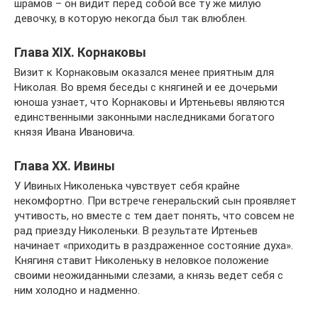
шрамов – он видит перед собой все ту же милую
девочку, в которую некогда был так влюблен.
Глава XIX. Корнаковы
Визит к Корнаковым оказался менее приятным для
Николая. Во время беседы с княгиней и ее дочерьми
юноша узнает, что Корнаковы и Иртеньевы являются
единственными законными наследниками богатого
князя Ивана Ивановича.
Глава XX. Ивины
У Ивиных Николенька чувствует себя крайне
некомфортно. При встрече генеральский сын проявляет
учтивость, но вместе с тем дает понять, что совсем не
рад приезду Николеньки. В результате Иртеньев
начинает «приходить в раздраженное состояние духа».
Княгиня ставит Николеньку в неловкое положение
своими неожиданными слезами, а князь ведет себя с
ним холодно и надменно.