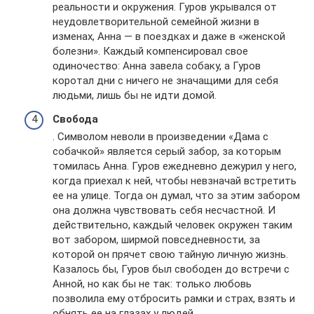
реальности и окружения. Гуров укрывался от
неудовлетворительной семейной жизни в
изменах, Анна — в поездках и даже в «женской
болезни». Каждый компенсировал свое
одиночество: Анна завела собаку, а Гуров
коротал дни с ничего не значащими для себя
людьми, лишь бы не идти домой.
Свобода
. Символом неволи в произведении «Дама с
собачкой» является серый забор, за которым
томилась Анна. Гуров ежедневно дежурил у него,
когда приехал к ней, чтобы невзначай встретить
ее на улице. Тогда он думал, что за этим забором
она должна чувствовать себя несчастной. И
действительно, каждый человек окружен таким
вот забором, ширмой повседневности, за
которой он прячет свою тайную личную жизнь.
Казалось бы, Гуров был свободен до встречи с
Анной, но как бы не так: только любовь
позволила ему отбросить рамки и страх, взять и
обнять ее на глазах у людей.