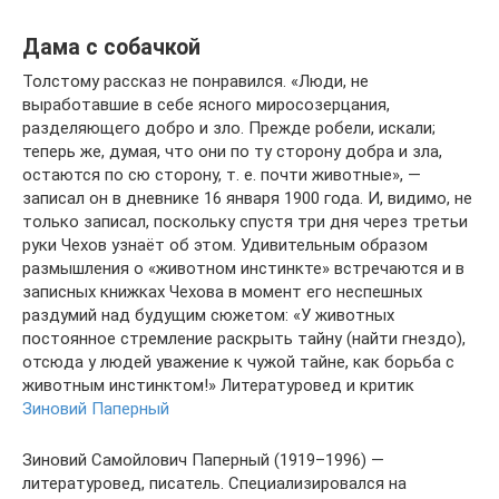
Дама с собачкой
Толстому рассказ не понравился. «Люди, не
выработавшие в себе ясного миросозерцания,
разделяющего добро и зло. Прежде робели, искали;
теперь же, думая, что они по ту сторону добра и зла,
остаются по сю сторону, т. е. почти животные», —
записал он в дневнике 16 января 1900 года. И, видимо, не
только записал, поскольку спустя три дня через третьи
руки Чехов узнаёт об этом. Удивительным образом
размышления о «животном инстинкте» встречаются и в
записных книжках Чехова в момент его неспешных
раздумий над будущим сюжетом: «У животных
постоянное стремление раскрыть тайну (найти гнездо),
отсюда у людей уважение к чужой тайне, как борьба с
животным инстинктом!» Литературовед и критик
Зиновий Паперный
Зиновий Самойлович Паперный (1919–1996) —
литературовед, писатель. Специализировался на