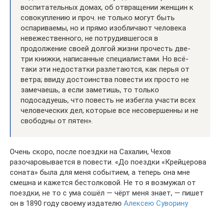
воспитательных домах, об отвращении женщин к
совокуплению и проч. не только могут быть
оспариваемы, но и прямо изобличают человека
невежественного, не потрудившегося в
продолжение своей долгой жизни прочесть две-
три книжки, написанные специалистами. Но всё-
таки эти недостатки разлетаются, как перья от
ветра; ввиду достоинства повести их просто не
замечаешь, а если заметишь, то только
подосадуешь, что повесть не избегла участи всех
человеческих дел, которые все несовершенны и не
свободны от пятен».
Очень скоро, после поездки на Сахалин, Чехов
разочаровывается в повести. «До поездки «Крейцерова
соната» была для меня событием, а теперь она мне
смешна и кажется бестолковой. Не то я возмужал от
поездки, не то с ума сошёл — чёрт меня знает, — пишет
он в 1890 году своему издателю
Алексею Суворину