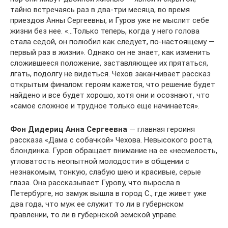
тайно встречаясь раз в два-три месяца, во время
приездов Анны Сергеевны, и Гуров уже не мыслит себе
жизни без нее. «…Только теперь, когда у него голова
стала седой, он полюбил как следует, по-настоящему —
первый раз в жизни». Однако он не знает, как изменить
сложившееся положение, заставляющее их прятаться,
лгать, подолгу не видеться. Чехов заканчивает рассказ
открытым финалом: героям кажется, что решение будет
найдено и все будет хорошо, хотя они и осознают, что
«самое сложное и трудное только еще начинается».
Фон Дидериц Анна Сергеевна
— главная героиня
рассказа «Дама с собачкой» Чехова. Невысокого роста,
блондинка. Гуров обращает внимание на ее «несмелость,
угловатость неопытной молодости» в общении с
незнакомым, тонкую, слабую шею и красивые, серые
глаза. Она рассказывает Гурову, что выросла в
Петербурге, но замуж вышла в город С., где живет уже
два года, что муж ее служит то ли в губернском
правлении, то ли в губернской земской управе.