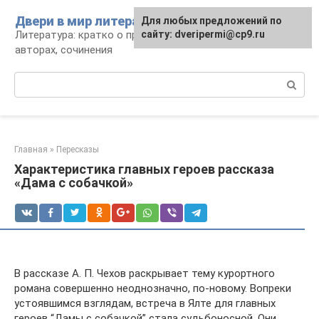
Перейти
Двери в мир литературы
Для любых предложений по
к
Литература: кратко о произведениях и
сайту: dveripermi@cp9.ru
контенту
авторах, сочинения
Поиск:
Главная
»
Пересказы
Характеристика главных героев рассказа
«Дама с собачкой»
В рассказе А. П. Чехов раскрывает тему курортного
романа совершенно неоднозначно, по-новому. Вопреки
устоявшимся взглядам, встреча в Ялте для главных
героев “Дамы с собачкой” стала судьбоносной. Они