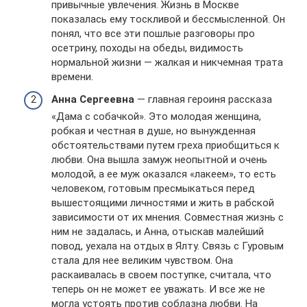
привычные увлечения. Жизнь в Москве
показалась ему тоскливой и бессмысленной. Он
понял, что все эти пошлые разговоры про
осетрину, походы на обеды, видимость
нормальной жизни — жалкая и никчемная трата
времени.
Анна Сергеевна
— главная героиня рассказа
«Дама с собачкой». Это молодая женщина,
робкая и честная в душе, но вынужденная
обстоятельствами путем греха приобщиться к
любви. Она вышла замуж неопытной и очень
молодой, а ее муж оказался «лакеем», то есть
человеком, готовым пресмыкаться перед
вышестоящими личностями и жить в рабской
зависимости от их мнения. Совместная жизнь с
ним не задалась, и Анна, отыскав малейший
повод, уехала на отдых в Ялту. Связь с Гуровым
стала для нее великим чувством. Она
раскаивалась в своем поступке, считала, что
теперь он не может ее уважать. И все же не
могла устоять против соблазна любви. На