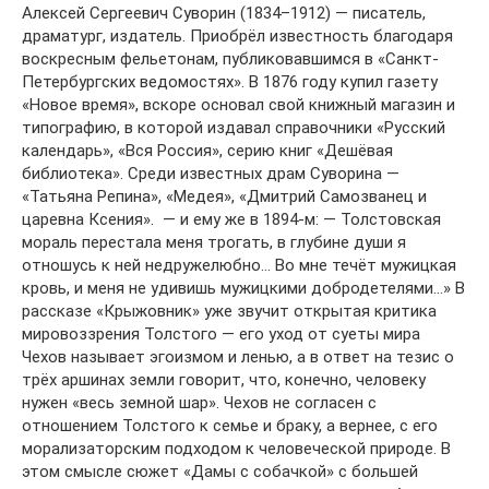
Алексей Сергеевич Суворин (1834–1912) — писатель,
драматург, издатель. Приобрёл известность благодаря
воскресным фельетонам, публиковавшимся в «Санкт-
Петербургских ведомостях». В 1876 году купил газету
«Новое время», вскоре основал свой книжный магазин и
типографию, в которой издавал справочники «Русский
календарь», «Вся Россия», серию книг «Дешёвая
библиотека». Среди известных драм Суворина —
«Татьяна Репина», «Медея», «Дмитрий Самозванец и
царевна Ксения». ⁠ — и ему же в 1894-м: — Толстовская
мораль перестала меня трогать, в глубине души я
отношусь к ней недружелюбно… Во мне течёт мужицкая
кровь, и меня не удивишь мужицкими добродетелями…» В
рассказе «Крыжовник» уже звучит открытая критика
мировоззрения Толстого — его уход от суеты мира
Чехов называет эгоизмом и ленью, а в ответ на тезис о
трёх аршинах земли говорит, что, конечно, человеку
нужен «весь земной шар». Чехов не согласен с
отношением Толстого к семье и браку, а вернее, с его
морализаторским подходом к человеческой природе. В
этом смысле сюжет «Дамы с собачкой» с большей