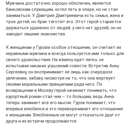
Мужчина достаточно хорошо обеспечен, является
банковским служащим, хотел петь в опере, но не стал
заниматься. У Дмитрия Дмитриевича есть семья, жена и
трое детей, но брак тяготит его. Этот герой старается
держаться удаленно от людей, у него нет друзей, он не
заводит лишние знакомства.
К женщинам у Гурова особое отношение, он считает их
неравными мужчина и всегда пользуется ими только для
своего удовольствия. На измену идет легко, не
испытывая никаких угрызений совести. Встретив Анну
Сергеевну, он воспринимает её лишь как очередное
увлечение, забаву, несмотря на то, что она жертвует
своими моральными принципами ради него. По
возвращении в Москву герой начинает понимать, что
курортный роман стал чем – то большим, ведь Анна
теперь занимает все его мысли. Гуров понимает, что
впервые влюбился и это переворачивает его отношения
к женщинам. Влюбленные не могут отказаться друг от
друга и их встречи продолжаются.