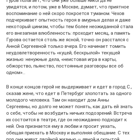
Гуров полагает, что они уже больше никогда не
увидятся, и потом, уже в Москве, думает, что приятное
воспоминание о ней скоро покроется туманом. Чехов
подчеркивает опытность героя в амурных делах и даже
некоторый цинизм, чтобы тем более неожиданной стала
его внезапная влюбленность: проходит месяц, а память
Гурова остается столь же ясной, точно он расстался с
Анной Сергеевной только вчера. Его начинает томить
неудовлетворенность «куцей, бескрылой» текущей
жизнью: ненужные дела, «неистовая игра в карты,
обжорство, пьянство, постоянные разговоры все об
одном»…
В конце концов герой не выдерживает и едет в город С.,
сказав жене, что едет в Петербург хлопотать за одного
молодого человека. Там он находит дом Анны
Сергеевны, но долго не может понять, как дать ей знать
о себе, чтобы не возбудить ничьих подозрений. Встреча
их состоится в театре, где он неожиданно подходит к
ней. Она признается ему в любви и просит уехать,
обещая приехать в Москву и выполняя обещание. С тех
пор они живут двойной жизнью — явной и скрытой,