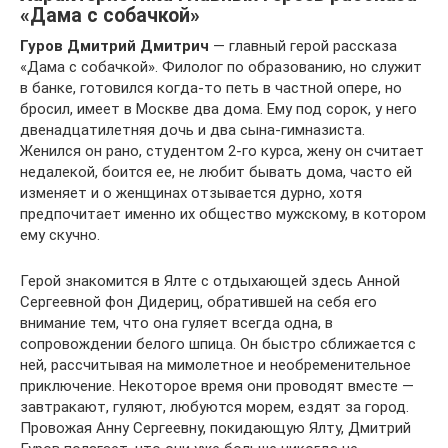
«Дама с собачкой»
Гуров Дмитрий Дмитрич
— главный герой рассказа
«Дама с собачкой». Филолог по образованию, но служит
в банке, готовился когда-то петь в частной опере, но
бросил, имеет в Москве два дома. Ему под сорок, у него
двенадцатилетняя дочь и два сына-гимназиста.
Женился он рано, студентом 2-го курса, жену он считает
недалекой, боится ее, не любит бывать дома, часто ей
изменяет и о женщинах отзывается дурно, хотя
предпочитает именно их общество мужскому, в котором
ему скучно.
Герой знакомится в Ялте с отдыхающей здесь Анной
Сергеевной фон Дидериц, обратившей на себя его
внимание тем, что она гуляет всегда одна, в
сопровождении белого шпица. Он быстро сближается с
ней, рассчитывая на мимолетное и необременительное
приключение. Некоторое время они проводят вместе —
завтракают, гуляют, любуются морем, ездят за город.
Провожая Анну Сергеевну, покидающую Ялту, Дмитрий