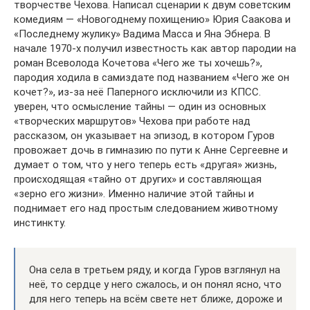
творчестве Чехова. Написал сценарии к двум советским
комедиям — «Новогоднему похищению» Юрия Саакова и
«Последнему жулику» Вадима Масса и Яна Эбнера. В
начале 1970-х получил известность как автор пародии на
роман Всеволода Кочетова «Чего же ты хочешь?»,
пародия ходила в самиздате под названием «Чего же он
кочет?», из-за неё Паперного исключили из КПСС. ⁠
уверен, что осмысление тайны — один из основных
«творческих маршрутов» Чехова при работе над
рассказом, он указывает на эпизод, в котором Гуров
провожает дочь в гимназию по пути к Анне Сергеевне и
думает о том, что у него теперь есть «другая» жизнь,
происходящая «тайно от других» и составляющая
«зерно его жизни». Именно наличие этой тайны и
поднимает его над простым следованием животному
инстинкту.
Она села в третьем ряду, и когда Гуров взглянул на
неё, то сердце у него сжалось, и он понял ясно, что
для него теперь на всём свете нет ближе, дороже и