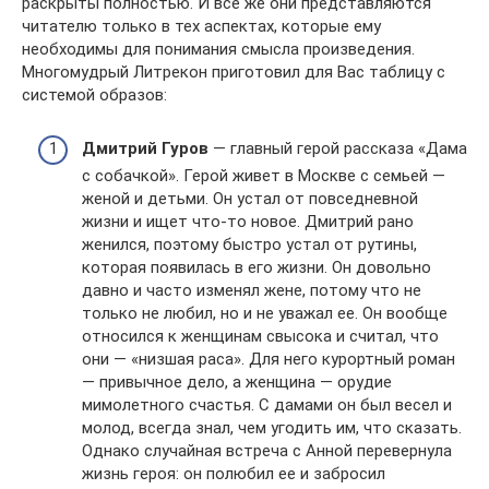
раскрыты полностью. И все же они представляются
читателю только в тех аспектах, которые ему
необходимы для понимания смысла произведения.
Многомудрый Литрекон приготовил для Вас таблицу с
системой образов:
Дмитрий Гуров
— главный герой рассказа «Дама
с собачкой». Герой живет в Москве с семьей —
женой и детьми. Он устал от повседневной
жизни и ищет что-то новое. Дмитрий рано
женился, поэтому быстро устал от рутины,
которая появилась в его жизни. Он довольно
давно и часто изменял жене, потому что не
только не любил, но и не уважал ее. Он вообще
относился к женщинам свысока и считал, что
они — «низшая раса». Для него курортный роман
— привычное дело, а женщина — орудие
мимолетного счастья. С дамами он был весел и
молод, всегда знал, чем угодить им, что сказать.
Однако случайная встреча с Анной перевернула
жизнь героя: он полюбил ее и забросил