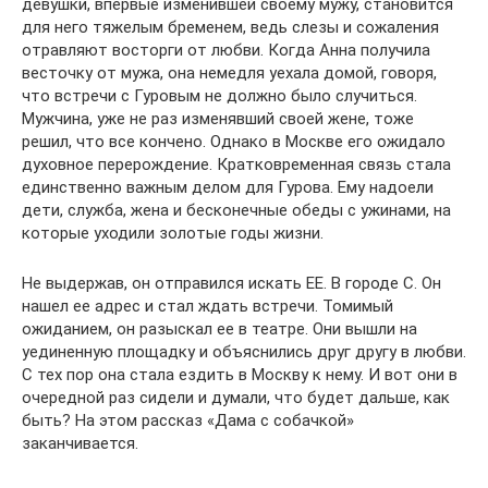
девушки, впервые изменившей своему мужу, становится
для него тяжелым бременем, ведь слезы и сожаления
отравляют восторги от любви. Когда Анна получила
весточку от мужа, она немедля уехала домой, говоря,
что встречи с Гуровым не должно было случиться.
Мужчина, уже не раз изменявший своей жене, тоже
решил, что все кончено. Однако в Москве его ожидало
духовное перерождение. Кратковременная связь стала
единственно важным делом для Гурова. Ему надоели
дети, служба, жена и бесконечные обеды с ужинами, на
которые уходили золотые годы жизни.
Не выдержав, он отправился искать ЕЕ. В городе С. Он
нашел ее адрес и стал ждать встречи. Томимый
ожиданием, он разыскал ее в театре. Они вышли на
уединенную площадку и объяснились друг другу в любви.
С тех пор она стала ездить в Москву к нему. И вот они в
очередной раз сидели и думали, что будет дальше, как
быть? На этом рассказ «Дама с собачкой»
заканчивается.