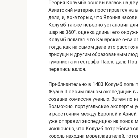
Теория Колумба основывалась на дву
Азиатский материк простирается на в
деле, и, во-вторых, что Япония находи
Колумб также неверно установил дли
шар на 360°, оценка длины его окруж
Колумб полагал, что Канарские о-ва о
тогда как на самом деле это расстоя
присущи и другим образованным люд
гуманиста и географа Паоло даль Поц
переписывался.
Приблизительно в 1483 Колумб попыт
Жуана II своим планом экспедиции в
созвана комиссия ученых. Затем по 
Возможно, португальские эксперты у
и расстояния между Европой и Азией. 
уже отправил экспедицию на поиск м
исключено, что Колумб потребовал с
король находил мореплавателей, готов