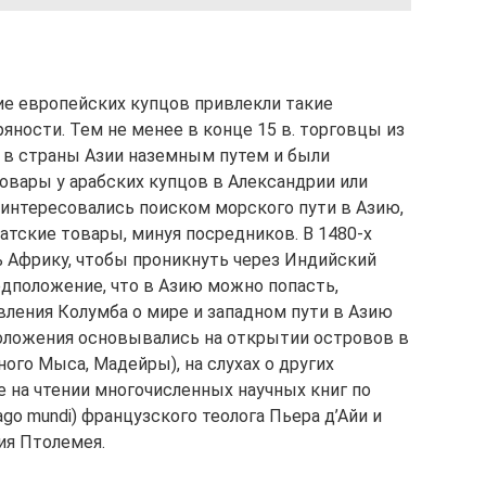
е европейских купцов привлекли такие
яности. Тем не менее в конце 15 в. торговцы из
 в страны Азии наземным путем и были
вары у арабских купцов в Александрии или
аинтересовались поиском морского пути в Азию,
атские товары, минуя посредников. В 1480-х
ь Африку, чтобы проникнуть через Индийский
дположение, что в Азию можно попасть,
авления Колумба о мире и западном пути в Азию
положения основывались на открытии островов в
ного Мыса, Мадейры), на слухах о других
же на чтении многочисленных научных книг по
go mundi) французского теолога Пьера д’Айи и
ия Птолемея.