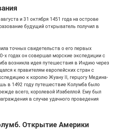
вания
вгуста и 31 октября 1451 года на острове
бразование будущий открыватель получил в
нила точных свидетельств о его первых
470-х годах он совершал морские экспедиции с
мба возникла идея путешествия в Индию через
щался к правителям европейских стран с
кспедицию к королю Жуану ІІ, герцогу Медина-
Лишь в 1492 году путешествие Колумба было
режде всего, королевой Изабеллой. Ему был
награждения в случае удачного проведения
олумб. Открытие Америки