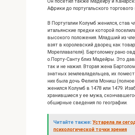
Он посетил также Мадейру и Канарски
Африки до португальского торгового п
В Португалии Колумб женился, став 
итальянские предки которой поселили
высокого положения. Младший из чле
взят в королевский дворец как товар
Мореплавателя). Бартоломеу рано овд
о.Порту-Санту близ Мадейры. Это дав
так и не нажил. Вторая жена Бартоло
знатных землевладельцев, их поместь
них была дочь Фелипа Мониш (полное
женился Колумб в 1478 или 1479. Из
хранившиеся у ее мужа, скончавшегос
обширные сведения по географии.
Читайте также:
Устарела ли сего
психологической точки зрения