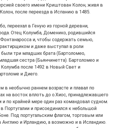
ерсией своего имени Криштован Колон, живя в
 Колон, после переезда в Испанию в 1485.
о, переехал в Геную из горной деревни,
орода. Отец Колумба, Доменико, родившийся
е Фонтанаросса и, чтобы содержать семью,
трактирщиком и даже выступал в роли
 были три младших брата (Бартоломео,
ладшая сестра (Бьянчинетта). Бартоломео и
Колумба после 1492 в Новый Свет и
артоломе и Диего.
м в необычно раннем возрасте и плавал по
х на восток вплоть до о.Хиос, принадлежавшего
м и по крайней мере один раз командовал судном.
 в Португалии и присоединился к небольшой
боне. Под португальским флагом, торговым или
в Англию и Ирландию, а возможно и в Исландию.