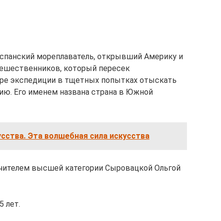
 испанский мореплаватель, открывший Америку и
тешественников, который пересек
ыре экспедиции в тщетных попытках отыскать
дию. Его именем названа страна в Южной
усства. Эта волшебная сила искусства
учителем высшей категории Сыровацкой Ольгой
 лет.