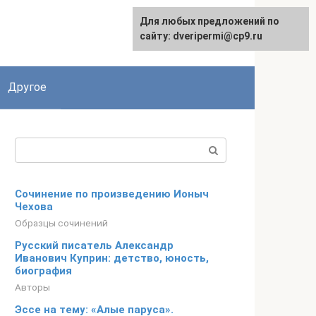
Для любых предложений по
сайту: dveripermi@cp9.ru
Другое
Поиск:
Сочинение по произведению Ионыч
Чехова
Образцы сочинений
Русский писатель Александр
Иванович Куприн: детство, юность,
биография
Авторы
Эссе на тему: «Алые паруса».