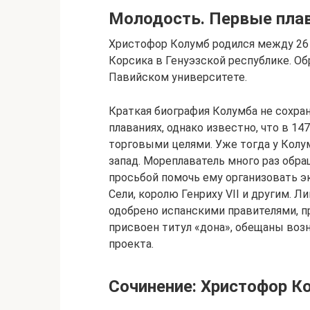
Молодость. Первые пла
Христофор Колумб родился между 26 а
Корсика в Генуэзской республике. О
Павийском университете.
Краткая биография Колумба не сохра
плаваниях, однако известно, что в 1
торговыми целями. Уже тогда у Колу
запад. Мореплаватель много раз обра
просьбой помочь ему организовать э
Сели, королю Генриху VII и другим. 
одобрено испанскими правителями, п
присвоен титул «дона», обещаны воз
проекта.
Сочинение: Христофор К