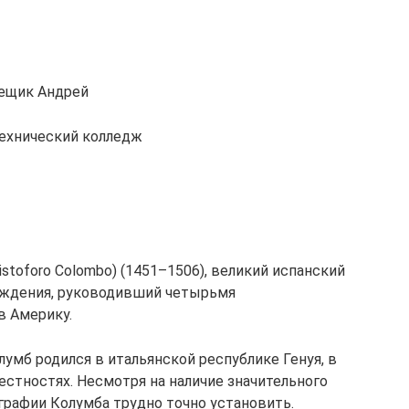
лещик Андрей
ехнический колледж
Cristoforo Colombo) (1451–1506), великий испанский
ождения, руководивший четырьмя
в Америку.
лумб родился в итальянской республике Генуя, в
естностях. Несмотря на наличие значительного
графии Колумба трудно точно установить.