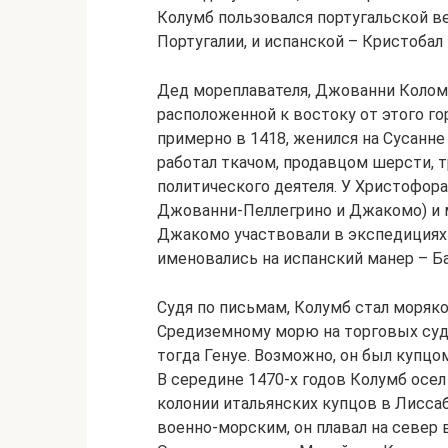
Колумб пользовался португальской в
Португалии, и испанской – Кристобал
Дед мореплавателя, Джованни Коломб
расположенной к востоку от этого г
примерно в 1418, женился на Сусанн
работал ткачом, продавцом шерсти, 
политического деятеля. У Христофора
Джованни-Пеллегрино и Джакомо) и м
Джакомо участвовали в экспедициях 
именовались на испанский манер – Б
Судя по письмам, Колумб стал моряко
Средиземному морю на торговых суда
тогда Генуе. Возможно, он был купцо
В середине 1470-х годов Колумб осел
колонии итальянских купцов в Лисса
военно-морским, он плавал на север 