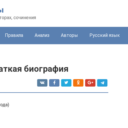
ы
торах, сочинения
Правила
Анализ
Авторы
Русский язык
аткая биография
года)