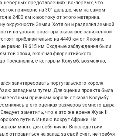
х неверных представлениях: во-первых, что
осток примерно на 30° дальше, чем на самом
тся в 2400 км к востоку от этого материка.
ну окружности Земли. Хотя он и разделил земной
ности на уровне экватора оказалась заниженной.
тстоят приблизительно на 4440 км от Японии,
ние равно 19 615 км. Сходные заблуждения были
ям той эпохи, включая флорентийского
цо Тосканелли, с которым Колумб, возможно,
ался заинтересовать португальского короля
 Азию западным путем. Для оценки проекта была
неизвестным причинам король отказал Колумбу.
сомнились в его оценках размеров земного шара
Следует заметить, что в это же время Жуан II
орского пути в Индию вокруг Африки. Не
лишком много для себя лично. Впоследствии
ых отправиться на запад за свой счет, не требуя