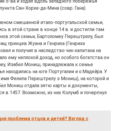
е о-ва и ходил вдоль западного побережья
ункта Сан-Хорхе-да-Мина (совр. Гана).
членом смешанной итало-португальской семьи,
сь в этой стране в конце 14 в. и достигли там
нов этой семьи, Бартоломеу Перештрелу, был
ищ принцев Жуана и Генриха (Генриха
овел и получил в наследство чин капитана на
ало ему неплохой доход, но особого богатства он
меу, Изабел Мониш, принадлежала к семье
я находились на юге Португалии и о.Мадейра. У
 имя Фелипа Перештрелу э Мониш), на которой и
абел Мониш отдала зятю карты и документы,
я в 1457. Возможно, из них Колумб и почерпнул
дня проблема отцов и детей? Взгляд с