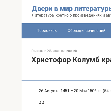
Перейти
Двери в мир литератур
к
контенту
Литература: кратко о произведениях и ав
Пересказы
Образцы сочинений
Главная
»
Образцы сочинений
Христофор Колумб кр
26 Августа 1451 – 20 Мая 1506 гг. (54 
4.4