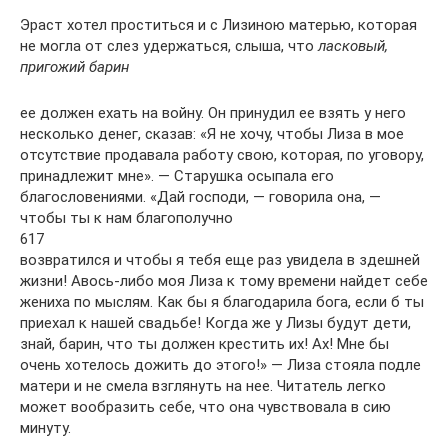
Эраст хотел проститься и с Лизиною матерью, которая
не могла от слез удержаться, слыша, что
ласковый,
пригожий барин
ее должен ехать на войну. Он принудил ее взять у него
несколько денег, сказав: «Я не хочу, чтобы Лиза в мое
отсутствие продавала работу свою, которая, по уговору,
принадлежит мне». — Старушка осыпала его
благословениями. «Дай господи, — говорила она, —
чтобы ты к нам благополучно
617
возвратился и чтобы я тебя еще раз увидела в здешней
жизни! Авось-либо моя Лиза к тому времени найдет себе
жениха по мыслям. Как бы я благодарила бога, если б ты
приехал к нашей свадьбе! Когда же у Лизы будут дети,
знай, барин, что ты должен крестить их! Ах! Мне бы
очень хотелось дожить до этого!» — Лиза стояла подле
матери и не смела взглянуть на нее. Читатель легко
может вообразить себе, что она чувствовала в сию
минуту.