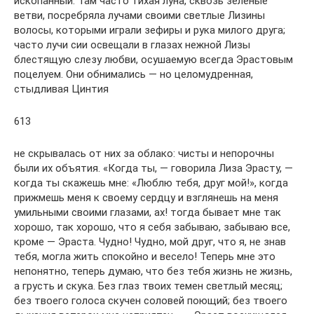
ископанный. Там часто тихая луна, сквозь зеленые
ветви, посребряла лучами своими светлые Лизины
волосы, которыми играли зефиры и рука милого друга;
часто лучи сии освещали в глазах нежной Лизы
блестящую слезу любви, осушаемую всегда Эрастовым
поцелуем. Они обнимались — но целомудренная,
стыдливая Цинтия
613
не скрывалась от них за облако: чисты и непорочны
были их объятия. «Когда ты, — говорила Лиза Эрасту, —
когда ты скажешь мне: «Люблю тебя, друг мой!», когда
прижмешь меня к своему сердцу и взглянешь на меня
умильными своими глазами, ах! тогда бывает мне так
хорошо, так хорошо, что я себя забываю, забываю все,
кроме — Эраста. Чудно! Чудно, мой друг, что я, не знав
тебя, могла жить спокойно и весело! Теперь мне это
непонятно, теперь думаю, что без тебя жизнь не жизнь,
а грусть и скука. Без глаз твоих темен светлый месяц;
без твоего голоса скучен соловей поющий; без твоего