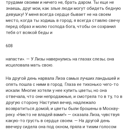
трудами своими и ничего не, брать даром. Ты еще не
знаешь, друг мои, как злые люди могут обидеть бедную
девушку! У меня всегда сердце бывает не на своем
место, когда ты ходишь в город; я всегда ставлю свечу
перед образ и молю господа бога, чтобы он сохранил
тебя от всякой беды и
608
напасти». — У Лизы навернулись на глазах слезы; она
исцеловала мать свою.
На другой день нарвала Лиза самых лучших ландышей и
опять пошла с ними в город. Глаза ее тихонько чего-то
искали. Многие хотели у нее купить цветы, но она
отвечала, что они непродажные, и смотрела то в ту, то в
другую сторону. Наступил вечер, надлежало
возвратиться домой, и цветы были брошены в Москву-
реку. «Никто не владей вами!» — сказала Лиза, чувствуя
какую-то грусть в сердце своем. — На другой день
ввечеру сидела она под окном, пряла и тихим голосом