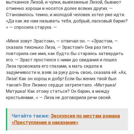
вытканное Лизой, и чулки, вывязанные Лизой, бывают
отменно хороши и носятся долее всяких других. —
Становилось темно, и молодой человек хотел уже идти.
«Да как же нам называть тебя, добрый, ласковый барин?
» — спросила старуха.
—
«Меня зовут Эрастом», — отвечал он. — «Эрастом, —
сказала тихонько Лиза, — Эрастом!» Она раз пять
повторила сие имя, как будто бы стараясь затвердить
его. — Эраст простился с ними до свидания и пошел.
Лиза провожала его глазами, а мать сидела в
задумчивости и, взяв за руку дочь свою, сказала ей: «Ах,
Лиза! Как он хорош и добр! Если бы жених твой был
таков!» Все Лизино сердце затрепетало. «Матушка!
Матушка! Как этому статься? Он барин, а между
крестьянами…» — Лиза не договорила речи своей.
Читайте также:
Экскурсия по местам романа
«Преступление и наказание»