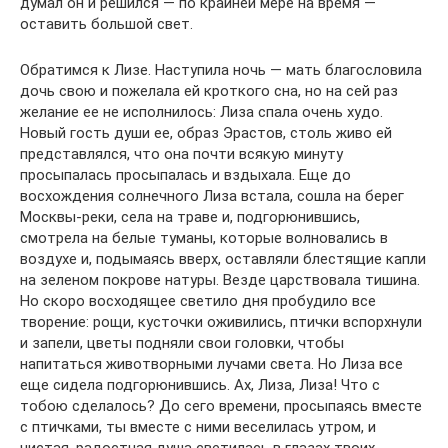
думал он и решился — по крайней мере на время —
оставить большой свет.
Обратимся к Лизе. Наступила ночь — мать благословила
дочь свою и пожелала ей кроткого сна, но на сей раз
желание ее не исполнилось: Лиза спала очень худо.
Новый гость души ее, образ Эрастов, столь живо ей
представлялся, что она почти всякую минуту
просыпалась просыпалась и вздыхала. Еще до
восхождения солнечного Лиза встала, сошла на берег
Москвы-реки, села на траве и, подгорюнившись,
смотрела на белые туманы, которые волновались в
воздухе и, подымаясь вверх, оставляли блестящие капли
на зеленом покрове натуры. Везде царствовала тишина.
Но скоро восходящее светило дня пробудило все
творение: рощи, кусточки оживились, птички вспорхнули
и запели, цветы подняли свои головки, чтобы
напитаться животворными лучами света. Но Лиза все
еще сидела подгорюнившись. Ах, Лиза, Лиза! Что с
тобою сделалось? До сего времени, просыпаясь вместе
с птичками, ты вместе с ними веселилась утром, и