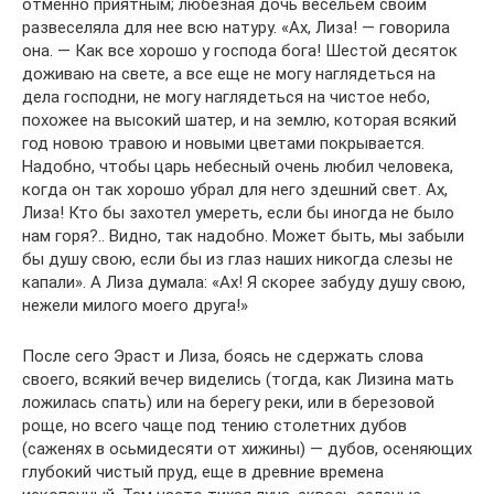
отменно приятным; любезная дочь весельем своим
развеселяла для нее всю натуру. «Ах, Лиза! — говорила
она. — Как все хорошо у господа бога! Шестой десяток
доживаю на свете, а все еще не могу наглядеться на
дела господни, не могу наглядеться на чистое небо,
похожее на высокий шатер, и на землю, которая всякий
год новою травою и новыми цветами покрывается.
Надобно, чтобы царь небесный очень любил человека,
когда он так хорошо убрал для него здешний свет. Ах,
Лиза! Кто бы захотел умереть, если бы иногда не было
нам горя?.. Видно, так надобно. Может быть, мы забыли
бы душу свою, если бы из глаз наших никогда слезы не
капали». А Лиза думала: «Ах! Я скорее забуду душу свою,
нежели милого моего друга!»
После сего Эраст и Лиза, боясь не сдержать слова
своего, всякий вечер виделись (тогда, как Лизина мать
ложилась спать) или на берегу реки, или в березовой
роще, но всего чаще под тению столетних дубов
(саженях в осьмидесяти от хижины) — дубов, осеняющих
глубокий чистый пруд, еще в древние времена