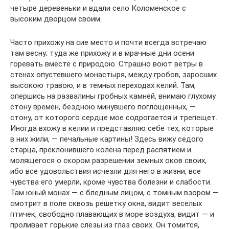
четыре деревеньки и вдали село Коломенское с
высоким дворцом своим.
Часто прихожу на сие место и почти всегда встречаю
там весну; туда же прихожу и в мрачные дни осени
горевать вместе с природою. Страшно воют ветры в
стенах опустевшего монастыря, между гробов, заросших
высокою травою, и в темных переходах келий. Там,
опершись на развалины гробных камней, внимаю глухому
стону времен, бездною минувшего поглощенных, —
стону, от которого сердце мое содрогается и трепещет.
Иногда вхожу в келии и представляю себе тех, которые
в них жили, — печальные картины! Здесь вижу седого
старца, преклонившего колена перед распятием и
молящегося о скором разрешении земных оков своих,
ибо все удовольствия исчезли для него в жизни, все
чувства его умерли, кроме чувства болезни и слабости.
Там юный монах — с бледным лицом, с томным взором —
смотрит в поле сквозь решетку окна, видит веселых
птичек, свободно плавающих в море воздуха, видит — и
проливает горькие слезы из глаз своих. Он томится,