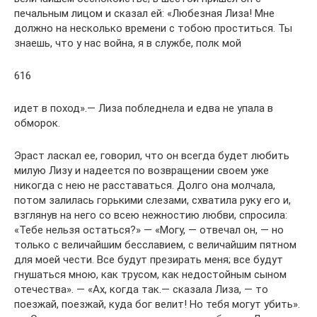
печальным лицом и сказал ей: «Любезная Лиза! Мне
должно на несколько времени с тобою проститься. Ты
знаешь, что у нас война, я в службе, полк мой
616
идет в поход».— Лиза побледнела и едва не упала в
обморок.
Эраст ласкал ее, говорил, что он всегда будет любить
милую Лизу и надеется по возвращении своем уже
никогда с нею не расставаться. Долго она молчала,
потом залилась горькими слезами, схватила руку его и,
взглянув на него со всею нежностию любви, спросила:
«Тебе нельзя остаться?» — «Могу, — отвечал он, — но
только с величайшим бесславием, с величайшим пятном
для моей чести. Все будут презирать меня; все будут
гнушаться мною, как трусом, как недостойным сыном
отечества». — «Ах, когда так.— сказала Лиза, — то
поезжай, поезжай, куда бог велит! Но тебя могут убить».