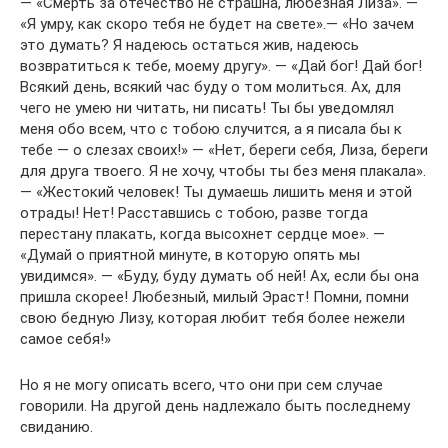
— «Смерть за отечество не страшна, любезная Лиза». —
«Я умру, как скоро тебя не будет на свете».— «Но зачем
это думать? Я надеюсь остаться жив, надеюсь
возвратиться к тебе, моему другу». — «Дай бог! Дай бог!
Всякий день, всякий час буду о том молиться. Ах, для
чего не умею ни читать, ни писать! Ты бы уведомлял
меня обо всем, что с тобою случится, а я писала бы к
тебе — о слезах своих!» — «Нет, береги себя, Лиза, береги
для друга твоего. Я не хочу, чтобы ты без меня плакала».
— «Жестокий человек! Ты думаешь лишить меня и этой
отрады! Нет! Расставшись с тобою, разве тогда
перестану плакать, когда высохнет сердце мое». —
«Думай о приятной минуте, в которую опять мы
увидимся». — «Буду, буду думать об ней! Ах, если бы она
пришла скорее! Любезный, милый Эраст! Помни, помни
свою бедную Лизу, которая любит тебя более нежели
самое себя!»
Но я не могу описать всего, что они при сем случае
говорили. На другой день надлежало быть последнему
свиданию.