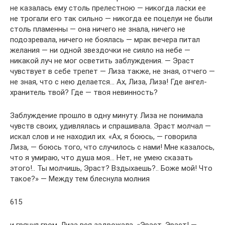
не казалась ему столь прелестною — никогда ласки ее
не трогали его так сильно — никогда ее поцелуи не были
столь пламенны — она ничего не знала, ничего не
подозревала, ничего не боялась — мрак вечера питал
желания — ни одной звездочки не сияло на небе —
никакой луч не мог осветить заблуждения. — Эраст
чувствует в себе трепет — Лиза также, не зная, отчего —
не зная, что с нею делается… Ах, Лиза, Лиза! Где ангел-
хранитель твой? Где — твоя невинность?
Заблуждение прошло в одну минуту. Лиза не понимала
чувств своих, удивлялась и спрашивала. Эраст молчал —
искал слов и не находил их. «Ах, я боюсь, — говорила
Лиза, — боюсь того, что случилось с нами! Мне казалось,
что я умираю, что душа моя… Нет, не умею сказать
этого!.. Ты молчишь, Эраст? Вздыхаешь?.. Боже мой! Что
такое?» — Между тем блеснула молния
615