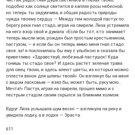
чистая, радостная душа светилась в глазах твоих,
подобно как солнце светится в каплях росы небесной;
но теперь ты задумчива, и общая радость природы
чужда твоему сердцу. — Между тем молодой пастух по
берегу реки гнал стадо, играя на свирели. Лиза устремила
на него взор свой и думала: «Если бы тот, кто занимает
теперь мысли мои, рожден был простым крестьянином,
пастухом, — и если бы он теперь мимо меня гнал стадо
свое: ах! я поклонилась бы ему с улыбкою и сказала бы
приветливо: «Здравствуй, любезный пастушок! Куда
гонишь ты стадо свое? И здесь растет зеленая трава
для овец твоих, и здесь алеют цветы, из которых можно
сплести венок для шляпы твоей». Он взглянул бы на меня
с видом ласковым — взял бы, может быть, руку мою…
Мечта!» Пастух, играя на свирели, прошел мимо и с
пестрым стадом своим скрылся за ближним холмом.
Вдруг Лиза услышала шум весел — взглянула на реку и
увидела лодку, а в лодке — Эраста.
611