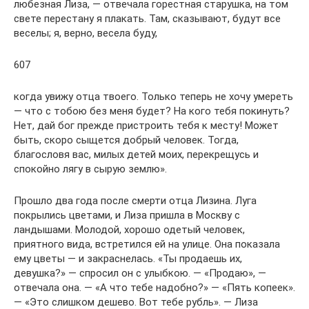
любезная Лиза, — отвечала горестная старушка, на том
свете перестану я плакать. Там, сказывают, будут все
веселы; я, верно, весела буду,
607
когда увижу отца твоего. Только теперь не хочу умереть
— что с тобою без меня будет? На кого тебя покинуть?
Нет, дай бог прежде пристроить тебя к месту! Может
быть, скоро сыщется добрый человек. Тогда,
благословя вас, милых детей моих, перекрещусь и
спокойно лягу в сырую землю».
Прошло два года после смерти отца Лизина. Луга
покрылись цветами, и Лиза пришла в Москву с
ландышами. Молодой, хорошо одетый человек,
приятного вида, встретился ей на улице. Она показала
ему цветы — и закраснелась. «Ты продаешь их,
девушка?» — спросил он с улыбкою. — «Продаю», —
отвечала она. — «А что тебе надобно?» — «Пять копеек».
— «Это слишком дешево. Вот тебе рубль». — Лиза