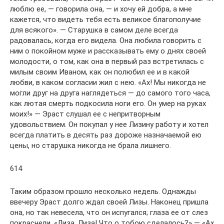
люблю ее, — говорила она, — и хочу ей добра, а мне
кажется, что видеть тебя есть великое благополучие
для всякого». — Старушка в самом деле всегда
радовалась, когда его видела. Она любила говорить с
ним о покойном муже и рассказывать ему о днях своей
молодости, о том, как она в первый раз встретилась с
милым своим Иваном, как он полюбил ее и в какой
любви, в каком согласии жил с нею. «Ах! Мы никогда не
могли друг на друга наглядеться — до самого того часа,
как лютая смерть подкосила ноги его. Он умер на руках
моих!» — Эраст слушал ее с непритворным
удовольствием. Он покупал у нее Лизину работу и хотел
всегда платить в десять раз дороже назначаемой ею
цены, но старушка никогда не брала лишнего.
614
Таким образом прошло несколько недель. Однажды
ввечеру Эраст долго ждал своей Лизы. Наконец пришла
она, но так невесела, что он испугался; глаза ее от слез
покраснели. «Лиза, Лиза! Что о тобою сделалось?» — «Ах