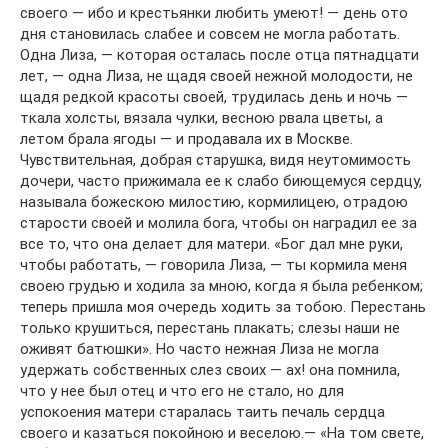
своего — ибо и крестьянки любить умеют! — день ото
дня становилась слабее и совсем не могла работать.
Одна Лиза, — которая осталась после отца пятнадцати
лет, — одна Лиза, не щадя своей нежной молодости, не
щадя редкой красоты своей, трудилась день и ночь —
ткала холсты, вязала чулки, весною рвала цветы, а
летом брала ягоды — и продавала их в Москве.
Чувствительная, добрая старушка, видя неутомимость
дочери, часто прижимала ее к слабо биющемуся сердцу,
называла божескою милостию, кормилицею, отрадою
старости своей и молила бога, чтобы он наградил ее за
все то, что она делает для матери. «Бог дал мне руки,
чтобы работать, — говорила Лиза, — ты кормила меня
своею грудью и ходила за мною, когда я была ребенком;
теперь пришла моя очередь ходить за тобою. Перестань
только крушиться, перестань плакать; слезы наши не
оживят батюшки». Но часто нежная Лиза не могла
удержать собственных слез своих — ах! она помнила,
что у нее был отец и что его не стало, но для
успокоения матери старалась таить печаль сердца
своего и казаться покойною и веселою.— «На том свете,