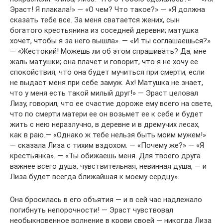
Эраст! Я плакала!» — «О чем? Что такое?» — «Я должна
сказать тебе все. За меня сватается жених, сын
богатого крестьянина из соседней деревни; матушка
хочет, чтобы я за него вышла». — «И ты соглашаешься?»
— «Жестокий! Можешь ли об этом спрашивать? Да, мне
жаль матушки; она плачет и говорит, что я не хочу ее
спокойствия, что она будет мучиться при смерти, если
не выдаст меня при себе замуж. Ах! Матушка не знает,
что у меня есть такой милый друг!» — Эраст целовал
Лизу, говорил, что ее счастие дороже ему всего на свете,
что по смерти матери ее он возьмет ее к себе и будет
жить с нею неразлучно, в деревне и в дремучих лесах,
как в раю.— «Однако ж тебе нельзя быть моим мужем!»
— сказала Лиза с тихим вздохом. — «Почему же?» — «Я
крестьянка». — «Ты обижаешь меня. Для твоего друга
важнее всего душа, чувствительная, невинная душа, — и
Лиза будет всегда ближайшая к моему сердцу».
Она бросилась в его объятия — и в сей час надлежало
погибнуть непорочности! — Эраст чувствовал
необыкновенное волнение в крови своей — никогда Лиза