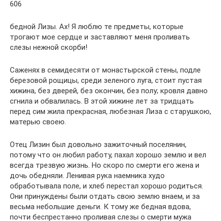
606
бедной Лизы. Ах! Я люблю те предметы, которые
трогают мое сердце и заставляют меня проливать
слезы нежной скорби!
Саженях в семидесяти от монастырской стены, подле
березовой рощицы, среди зеленого луга, стоит пустая
хижина, без дверей, без окончин, без полу; кровля давно
сгнила и обвалилась. В этой хижине лет за тридцать
перед сим жила прекрасная, любезная Лиза с старушкою,
матерью своею.
Отец Лизин был довольно зажиточный поселянин,
потому что он любил работу, пахал хорошо землю и вел
всегда трезвую жизнь. Но скоро по смерти его жена и
дочь обедняли. Ленивая рука наемника худо
обработывала поле, и хлеб перестал хорошо родиться.
Они принуждены были отдать свою землю внаем, и за
весьма небольшие деньги. К тому же бедная вдова,
почти беспрестанно проливая слезы о смерти мужа