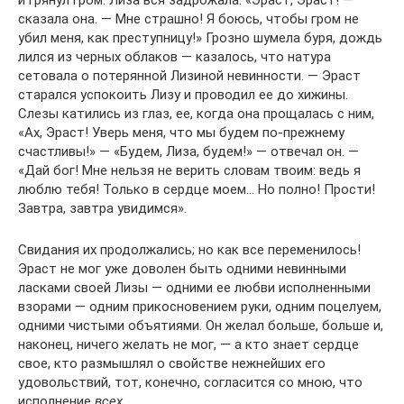
и грянул гром. Лиза вся задрожала. «Эраст, Эраст! —
сказала она. — Мне страшно! Я боюсь, чтобы гром не
убил меня, как преступницу!» Грозно шумела буря, дождь
лился из черных облаков — казалось, что натура
сетовала о потерянной Лизиной невинности. — Эраст
старался успокоить Лизу и проводил ее до хижины.
Слезы катились из глаз, ее, когда она прощалась с ним,
«Ах, Эраст! Уверь меня, что мы будем по-прежнему
счастливы!» — «Будем, Лиза, будем!» — отвечал он. —
«Дай бог! Мне нельзя не верить словам твоим: ведь я
люблю тебя! Только в сердце моем… Но полно! Прости!
Завтра, завтра увидимся».
Свидания их продолжались; но как все переменилось!
Эраст не мог уже доволен быть одними невинными
ласками своей Лизы — одними ее любви исполненными
взорами — одним прикосновением руки, одним поцелуем,
одними чистыми объятиями. Он желал больше, больше и,
наконец, ничего желать не мог, — а кто знает сердце
свое, кто размышлял о свойстве нежнейших его
удовольствий, тот, конечно, согласится со мною, что
исполнение
всех