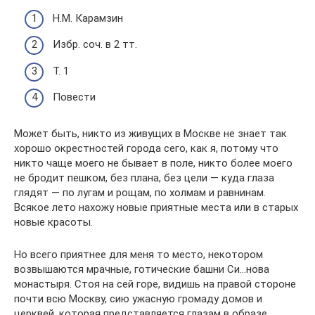
Н.М. Карамзин
Избр. соч. в 2 тт.
Т. 1
Повести
Может быть, никто из живущих в Москве не знает так
хорошо окрестностей города сего, как я, потому что
никто чаще моего не бывает в поле, никто более моего
не бродит пешком, без плана, без цели — куда глаза
глядят — по лугам и рощам, по холмам и равнинам.
Всякое лето нахожу новые приятные места или в старых
новые красоты.
Но всего приятнее для меня то место, некотором
возвышаются мрачные, готические башни Си…нова
монастыря. Стоя на сей горе, видишь на правой стороне
почти всю Москву, сию ужасную громаду домов и
церквей, которая представляется глазам в образе