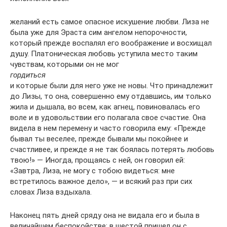
желаний есть самое опасное искушение любви. Лиза не
была уже для Эраста сим ангелом непорочности,
который прежде воспалял его воображение и восхищал
душу. Платоническая любовь уступила место таким
чувствам, которыми он не мог
гордиться
и которые были для него уже не новы. Что принадлежит
до Лизы, то она, совершенно ему отдавшись, им только
жила и дышала, во всем, как агнец, повиновалась его
воле и в удовольствии его полагала свое счастие. Она
видела в нем перемену и часто говорила ему: «Прежде
бывал ты веселее, прежде бывали мы покойнее и
счастливее, и прежде я не так боялась потерять любовь
твою!» — Иногда, прощаясь с ней, он говорил ей:
«Завтра, Лиза, не могу с тобою видеться: мне
встретилось важное дело», — и всякий раз при сих
словах Лиза вздыхала.
Наконец пять дней сряду она не видала его и была в
величайшем беспокойстве; в шестой пришел он с