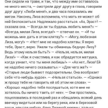
Они сидели на траве, и так, что между ими оставалось
не много места, — смотрели друг другу в глаза, говорили
друг другу: «Люби меня!», и два часа показались им
мигом. Наконец Лиза вспомнила, что мать ее может об
ней беспокоиться. Надлежало расстаться. «Ах, Эраст! —
сказала она. — Всегда ли ты будешь любить меня?» —
«Всегда, милая Лиза, всегда!» — отвечал он. — «И ты
можешь мне дать в этом клятву?» — «Могу, любезная
Лиза, могу!» — «Нет! мне не надобно клятвы. Я верю
тебе, Эраст, верю. Ужели ты обманешь бедную Лизу?
Ведь этому нельзя быть?» — «Нельзя, нельзя, милая
Лиза!» — «Как я счастлива, и как обрадуется матушка,
когда узнает, что ты меня любишь!» — «Ах нет, Лиза! Ей
не надобно ничего сказывать».— «Для чего же?» —
«Старые люди бывают подозрительны. Она вообразит
себе что-нибудь худое». — «Нельзя статься». — «Однако
ж прошу тебя не говорить ей об этом ни слова». —
«Хорошо: надобно тебя послушаться, хотя мне не
хотелось бы ничего таить от нее». — Они простились,
поцеловались в последний раз и обещались всякий день
ввечеру видеться или на берегу реки, или в березовой
роще, или где-нибудь близ Лизиной хижины, только