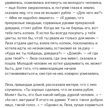
удивилась, осмелилась взглянуть на молодого человека,
— еще более закраснелась и, потупив глаза в землю,
сказала ему, что она не возьмет рубля. — «Для чего же?»
— «Мне не надобно лишнего». — «Я думаю, что
прекрасные ландыши, сорванные руками прекрасной
девушки, стоят рубля. Когда же ты не берешь его, вот
тебе пять копеек. Я хотел бы всегда покупать у тебя
цветы; хотел бы, чтоб ты рвала их только для меня».—
Лиза отдала цветы, взяла пять копеек, поклонилась и
хотела идти, но незнакомец остановил ее за руку. —
«Куда же ты пойдешь, девушка?» — «Домой». — «А где
дом твой?» — Лиза сказала, где она живет, сказала и
пошла. Молодой человек не хотел удерживать ее, может
быть, для того, что мимоходящие начали
останавливаться и, смотря на них, коварно усмехались.
Лиза, пришедши домой, рассказала матери, что с нею
случилось. «Ты хорошо сделала, что не взяла рубля.
Может быть, это был какой-нибудь дурной человек…» —
«Ах нет, матушка! Я этого не думаю. У него такое доброе
лицо, такой голос…» — «Однако ж, Лиза, лучше кормиться