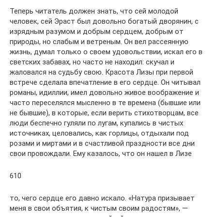
Теперь читатель должен знать, что сей молодой
человек, сей Эраст был довольно богатый дворянин, с
изрядным разумом и добрым сердцем, добрым от
природы, но слабым и ветреным. Он вел рассеянную
жизнь, думал только о своем удовольствии, искал его в
светских забавах, но часто не находил: скучал и
жаловался на судьбу свою. Красота Лизы при первой
встрече сделала впечатление в его сердце. Он читывал
романы, идиллии, имел довольно живое воображение и
часто переселялся мысленно в те времена (бывшие или
не бывшие), в которые, если верить стихотворцам, все
люди беспечно гуляли по лугам, купались в чистых
источниках, целовались, как горлицы, отдыхали под
розами и миртами и в счастливой праздности все дни
свои провождали. Ему казалось, что он нашел в Лизе
610
то, чего сердце его давно искало. «Натура призывает
меня в свои объятия, к чистым своим радостям», —