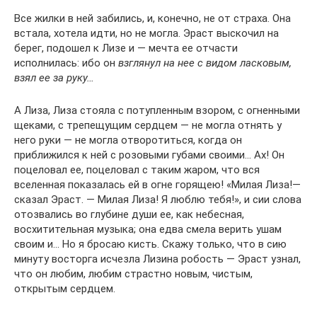
Все жилки в ней забились, и, конечно, не от страха. Она
встала, хотела идти, но не могла. Эраст выскочил на
берег, подошел к Лизе и — мечта ее отчасти
исполнилась: ибо он
взглянул на нее с видом ласковым,
взял ее за руку…
А Лиза, Лиза стояла с потупленным взором, с огненными
щеками, с трепещущим сердцем — не могла отнять у
него руки — не могла отворотиться, когда он
приближился к ней с розовыми губами своими… Ах! Он
поцеловал ее, поцеловал с таким жаром, что вся
вселенная показалась ей в огне горящею! «Милая Лиза!—
сказал Эраст. — Милая Лиза! Я люблю тебя!», и сии слова
отозвались во глубине души ее, как небесная,
восхитительная музыка; она едва смела верить ушам
своим и… Но я бросаю кисть. Скажу только, что в сию
минуту восторга исчезла Лизина робость — Эраст узнал,
что он любим, любим страстно новым, чистым,
открытым сердцем.