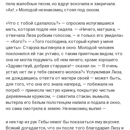
пела жалобные песни, но вдруг вскочила и закричала:
«Ах!..» Молодой незнакомец стоял под окном.
«Что с тобой сделалось?» — спросила испугавшаяся
мать, которая подле нее сидела. — «Ничего, матушка, —
отвечала Лиза робким голосом, — я только его увидела».
— «Кого?» — «Того господина, который купил у меня
цветы». Старуха выглянула в окно. Молодой человек
поклонился ей так учтиво, с таким приятным видом, что
она не могла подумать об нем ничего, кроме хорошего.
«Здравствуй, добрая старушка!— сказал он. — Я очень
устал; нет ли у тебя свежего молока?» Услужливая Лиза,
не дождавшись ответа от матери своей — может быть,
для того, что она его знала наперед, — побежала на
погреб — принесла чистую кpинку, покрытую чистым
деревянным кружком, — схватила стакан, вымыла,
вытерла его белым полотенцем налила и подала в окно,
но сама смотрела в землю. Незнакомец выпил
—
и нектар из рук Гебы немог бы показаться ему вкуснее.
Всякий догадается, что он после того благодарил Лизу и