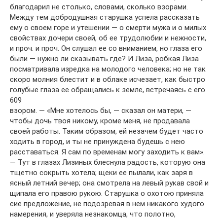
благодарил не столько, словами, сколько взорами.
Между тем добродушная старушка успела рассказать
ему о своем горе и утешении — о смерти мужа и о милых
свойствах дочери своей, об ее трудолюбии и нежности,
и проч. и проч. Он слушал ее со вниманием, но глаза его
были — нужно ли сказывать где? И Лиза, робкая Лиза
посматривала изредка на молодого человека; но не так
скоро молния блестит и в облаке исчезает, как быстро
голубые глаза ее обращались к земле, встречаясь с его
609
взором. — «Мне хотелось бы, — сказал он матери, —
чтобы дочь твоя никому, кроме меня, не продавала
своей работы. Таким образом, ей незачем будет часто
ходить в город, и ты не принуждена будешь с нею
расставаться. Я сам по временам могу заходить к вам».
— Тут в глазах Лизиных блеснула радость, которую она
тщетно сокрыть хотела; щеки ее пылали, как заря в
ясный летний вечер; она смотрела на левый рукав свой и
щипала его правою рукою. Старушка о охотою приняла
сие предложение, не подозревая в нем никакого худого
намерения, и уверяла незнакомца, что полотно,