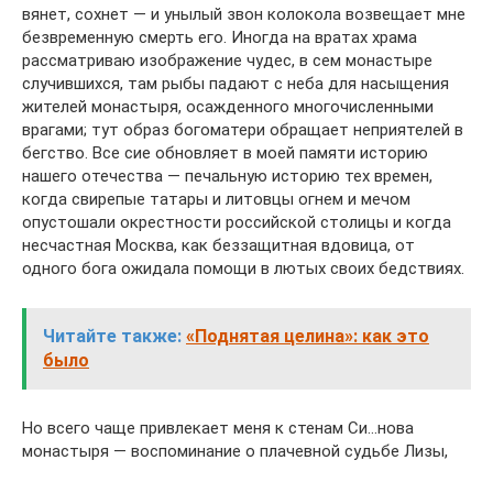
вянет, сохнет — и унылый звон колокола возвещает мне
безвременную смерть его. Иногда на вратах храма
рассматриваю изображение чудес, в сем монастыре
случившихся, там рыбы падают с неба для насыщения
жителей монастыря, осажденного многочисленными
врагами; тут образ богоматери обращает неприятелей в
бегство. Все сие обновляет в моей памяти историю
нашего отечества — печальную историю тех времен,
когда свирепые татары и литовцы огнем и мечом
опустошали окрестности российской столицы и когда
несчастная Москва, как беззащитная вдовица, от
одного бога ожидала помощи в лютых своих бедствиях.
Читайте также:
«Поднятая целина»: как это
было
Но всего чаще привлекает меня к стенам Си…нова
монастыря — воспоминание о плачевной судьбе Лизы,