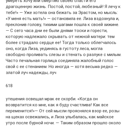
умереть хочу или смертию своею спасти его
драгоценную жизнь. Постой, постой, любезный! Я лечу к
тебе!» — Уже хотела она бежать за Эрастом, но мысль:
«У меня есть мать!» — остановила ее. Лиза вздохнула и,
преклонив голову, тихими шагами пошла к своей хижине.
— С сего часа дни ее были днями тоски и горести,
которую надлежало скрывать от нежной матери: тем
более страдало сердце ее! Тогда только облегчалось
оно, когда Лиза, уединясь в густоту леса, могла
свободно проливать слезы и стенать о разлуке с милым.
Часто печальная горлица соединяла жалобный голос
свой с ее стенанием. Но иногда — хотя весьма редко —
златой луч надежды, луч
618
утешения освещал мрак ее скорби. «Когда он
возвратится ко мне, как я буду счастлива! Как все
переменится!»— От сей мысли прояснялся взор ее, розы
на щеках освежались, и Лиза улыбалась, как майское
утро после бурной ночи. — Таким образом прошло около