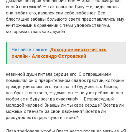
дыхания ветерок мне неприятен». — Эраст восхищался
своей пастушкой — так называл Лизу — и, видя, сколь
она любит его, казался сам себе любезнее. Все
блестящие забавы большого света представлялись ему
ничтожными в сравнении с теми удовольствиями,
которыми
страстная дружба
Читайте также:
Доходное место читать
онлайн - Александр Островский
невинной души питала сердце его. С отвращением
помышлял он о презрительном сладострастии, которым
прежде упивались его чувства. «Я буду жить с Лизою,
как брат с сестрою, — думал он, — не употреблю во зло
любви ее и буду всегда счастлив!» — Безрассудный
молодой человек! Знаешь ли ты свое сердце? Всегда ли
можешь отвечать за свои движения? Всегда ли
рассудок есть царь чувств твоих?
Лиза требовала, чтобы Эраст часто посещал мать ее. «Я