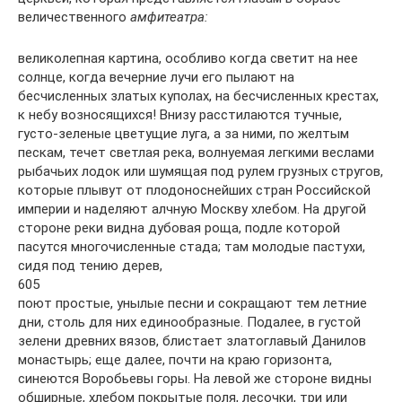
величественного
амфитеатра:
великолепная картина, особливо когда светит на нее
солнце, когда вечерние лучи его пылают на
бесчисленных златых куполах, на бесчисленных крестах,
к небу возносящихся! Внизу расстилаются тучные,
густо-зеленые цветущие луга, а за ними, по желтым
пескам, течет светлая река, волнуемая легкими веслами
рыбачьих лодок или шумящая под рулем грузных стругов,
которые плывут от плодоноснейших стран Российской
империи и наделяют алчную Москву хлебом. На другой
стороне реки видна дубовая роща, подле которой
пасутся многочисленные стада; там молодые пастухи,
сидя под тению дерев,
605
поют простые, унылые песни и сокращают тем летние
дни, столь для них единообразные. Подалее, в густой
зелени древних вязов, блистает златоглавый Данилов
монастырь; еще далее, почти на краю горизонта,
синеются Воробьевы горы. На левой же стороне видны
обширные, хлебом покрытые поля, лесочки, три или